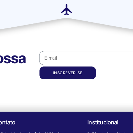
ossa
INSCREVER-SE
ontato
Institucional