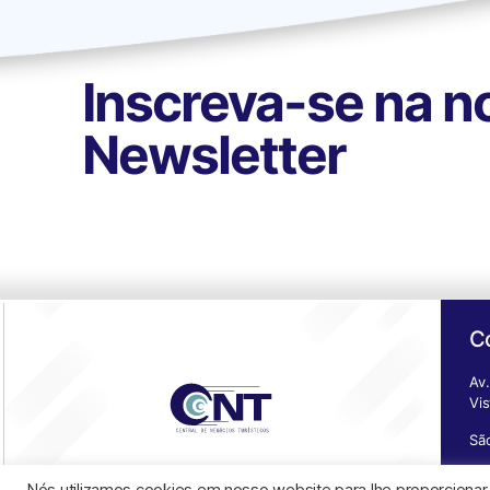
Inscreva-se na n
Newsletter
C
Av.
Vi
Sã
De