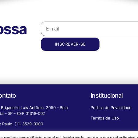
ossa
INSCREVER-SE
ontato
Institucional
 Brigadeiro Luís Antônio, 2050 – Bela
Política de Privacidade
sta – SP – CEP 01318-002
Termos de Uso
o Paulo: (11) 3529-0900
mais Cidades: 0800 777-3529