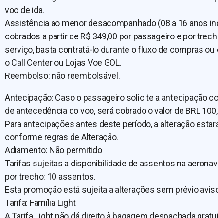
voo de ida.
Assistência ao menor desacompanhado (08 a 16 anos in
cobrados a partir de R$ 349,00 por passageiro e por trecho
serviço, basta contratá-lo durante o fluxo de compras o
o Call Center ou Lojas Voe GOL.
Reembolso: não reembolsável.
Antecipação: Caso o passageiro solicite a antecipação co
de antecedência do voo, será cobrado o valor de BRL 100
Para antecipações antes deste período, a alteração estar
conforme regras de Alteração.
Adiamento: Não permitido
Tarifas sujeitas a disponibilidade de assentos na aerona
por trecho: 10 assentos.
Esta promoção está sujeita a alterações sem prévio aviso
Tarifa: Família Light
A Tarifa Light não dá direito à bagagem despachada gratui