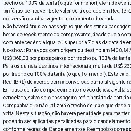
trecho ou 100% da tarifa (o que for menor), além de even
tarifárias, se houver. Este valor será cobrado em Real (B
conversão cambial vigente no momento da venda.
Não haverá ônus ao passageiro que desistir da passagem
horas do recebimento do comprovante, desde que a comp
com antecedência igual ou superior a 7 dias da data de 
No-show: Para voos com origem ou destino em MCO, MIA
US$ 360,00 por passageiro e por trecho ou 100% da tarifa
Para os demais destinos internacionais, multa de US$ 23
por trecho ou 100% da tarifa (o que for menor). Este valo
Real (BRL) de acordo com a conversão cambial vigente 
Em caso de não comparecimento no voo de ida, a volta 
cancelada, salvo se o passageiro, até o horário da partida
Companhia que não utilizará o trecho de ida e que deseja
volta. Nesta situação, não haverá penalidade para manter 
podendo ser aplicadas penalidades para o cancelamento 
conforme regras de Cancelamento e Reembolso correspo