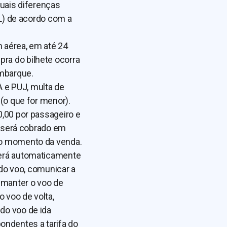
tuais diferenças
RL) de acordo com a
 aérea, em até 24
ra do bilhete ocorra
embarque.
 e PUJ, multa de
 (o que for menor).
0,00 por passageiro e
r será cobrado em
no momento da venda.
será automaticamente
 do voo, comunicar a
 manter o voo de
o voo de volta,
do voo de ida
ndentes a tarifa do