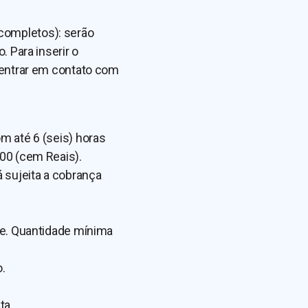
completos): serão
. Para inserir o
u entrar em contato com
m até 6 (seis) horas
,00 (cem Reais).
á sujeita a cobrança
ve. Quantidade mínima
.
ta.