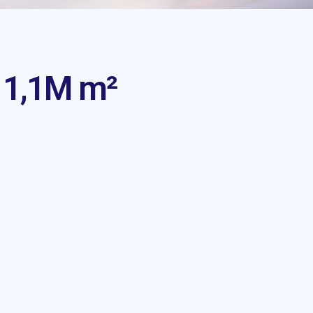
 1,1M m²