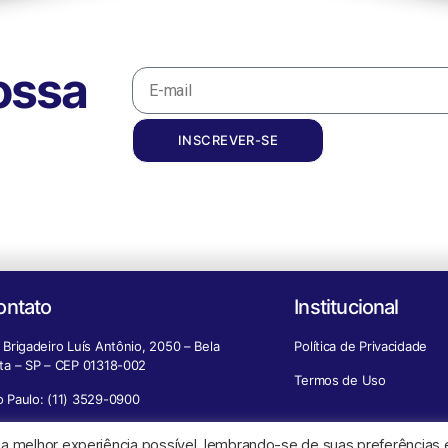
ossa
INSCREVER-SE
ontato
Institucional
 Brigadeiro Luís Antônio, 2050 – Bela
Política de Privacidade
sta – SP – CEP 01318-002
Termos de Uso
o Paulo: (11) 3529-0900
mais Cidades: 0800 777-3529
 a melhor experiência possível, lembrando-se de suas preferências 