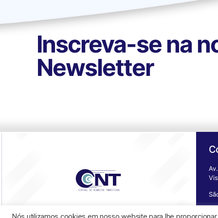
Inscreva-se na n
Newsletter
C
Av.
Vi
Sã
De
Nós utilizamos cookies em nosso website para lhe proporcionar