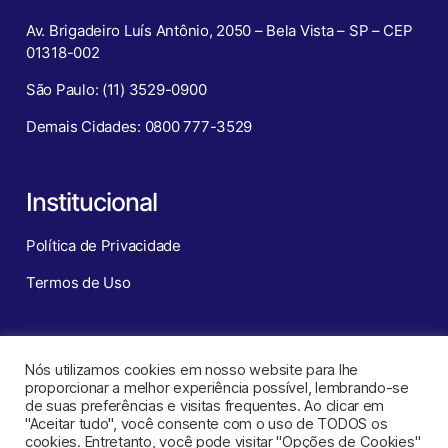
Av. Brigadeiro Luís Antônio, 2050 – Bela Vista – SP – CEP
01318-002
São Paulo: (11) 3529-0900
Demais Cidades: 0800 777-3529
Institucional
Política de Privacidade
Termos de Uso
Redes Sociais
Nós utilizamos cookies em nosso website para lhe
proporcionar a melhor experiência possível, lembrando-se
de suas preferências e visitas frequentes. Ao clicar em
"Aceitar tudo", você consente com o uso de TODOS os
cookies. Entretanto, você pode visitar "Opções de Cookies"