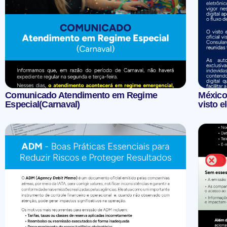
Comunicado Atendimento em Regime
México 
Especial(Carnaval)
visto e