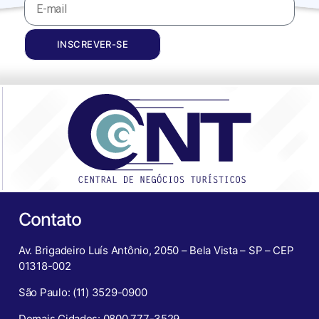
INSCREVER-SE
Contato
Av. Brigadeiro Luís Antônio, 2050 – Bela Vista – SP – CEP
01318-002
São Paulo: (11) 3529-0900
Demais Cidades: 0800 777-3529